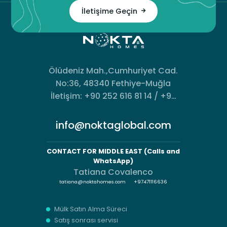
İletişime Geçin
Ölüdeniz Mah.,Cumhuriyet Cad.
No:36, 48340 Fethiye-Muğla
İletişim: +90 252 616 81 14 / +90
533 493 94 74
info@noktaglobal.com
CONTACT FOR MIDDLE EAST (Calls and
WhatsApp)
Tatiana Covalenco
tatiana@noktahomes.com
+97471116636
Mülk Satın Alma Süreci
Satış sonrası servisi