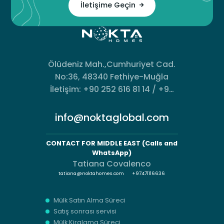
İletişime Geçin
Ölüdeniz Mah.,Cumhuriyet Cad.
No:36, 48340 Fethiye-Muğla
İletişim: +90 252 616 81 14 / +90
533 493 94 74
info@noktaglobal.com
CONTACT FOR MIDDLE EAST (Calls and
WhatsApp)
Tatiana Covalenco
tatiana@noktahomes.com
+97471116636
Mülk Satın Alma Süreci
Satış sonrası servisi
Mülk Kiralama Süreci