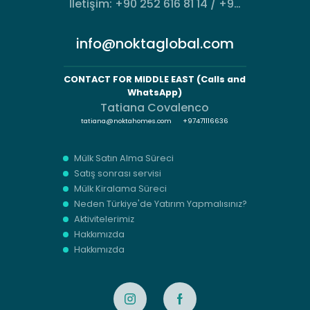
İletişim: +90 252 616 81 14 / +90
533 493 94 74
info@noktaglobal.com
CONTACT FOR MIDDLE EAST (Calls and
WhatsApp)
Tatiana Covalenco
tatiana@noktahomes.com
+97471116636
Mülk Satın Alma Süreci
Satış sonrası servisi
Mülk Kiralama Süreci
Neden Türkiye'de Yatırım Yapmalısınız?
Aktivitelerimiz
Hakkımızda
Hakkımızda