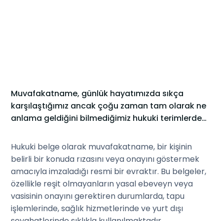
Muvafakatname, günlük hayatımızda sıkça
karşılaştığımız ancak çoğu zaman tam olarak ne
anlama geldiğini bilmediğimiz hukuki terimlerden
biridir. Arapça kökenli bir kelimedir ve muvafakat
kelimesinden türemiştir. Kelime olarak uzlaşma,
Hukuki belge olarak muvafakatname, bir kişinin
onay verme, razı olma gibi anlamları mevcuttur.
belirli bir konuda rızasını veya onayını göstermek
Ancak bu kelimenin farklı kullanımları vardır.
amacıyla imzaladığı resmi bir evraktır. Bu belgeler,
özellikle reşit olmayanların yasal ebeveyn veya
vasisinin onayını gerektiren durumlarda, tapu
işlemlerinde, sağlık hizmetlerinde ve yurt dışı
seyahatlerinde sıklıkla kullanılmaktadır.